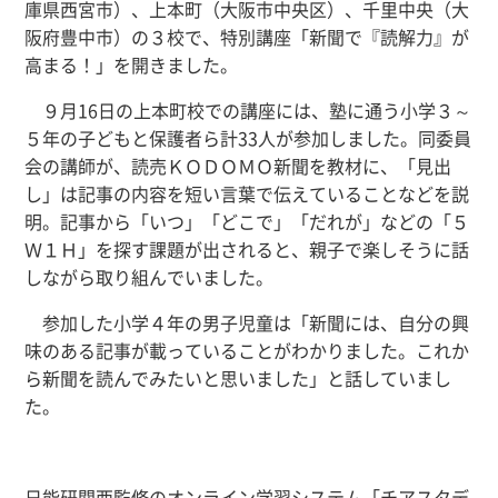
庫県西宮市）、上本町（大阪市中央区）、千里中央（大
阪府豊中市）の３校で、特別講座「新聞で『読解力』が
高まる！」を開きました。
９月16日の上本町校での講座には、塾に通う小学３～
５年の子どもと保護者ら計33人が参加しました。同委員
会の講師が、読売ＫＯＤＯＭＯ新聞を教材に、「見出
し」は記事の内容を短い言葉で伝えていることなどを説
明。記事から「いつ」「どこで」「だれが」などの「５
Ｗ１Ｈ」を探す課題が出されると、親子で楽しそうに話
しながら取り組んでいました。
参加した小学４年の男子児童は「新聞には、自分の興
味のある記事が載っていることがわかりました。これか
ら新聞を読んでみたいと思いました」と話していまし
た。
日能研関西監修のオンライン学習システム「チアスタデ